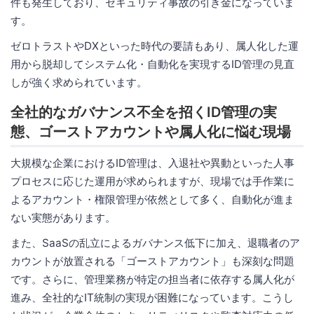
件も発生しており、セキュリティ事故の引き金になっていま
す。
ゼロトラストやDXといった時代の要請もあり、属人化した運
用から脱却してシステム化・自動化を実現するID管理の見直
しが強く求められています。
全社的なガバナンス不全を招くID管理の実
態、ゴーストアカウントや属人化に悩む現場
大規模な企業におけるID管理は、入退社や異動といった人事
プロセスに応じた運用が求められますが、現場では手作業に
よるアカウント・権限管理が依然として多く、自動化が進ま
ない実態があります。
また、SaaSの乱立によるガバナンス低下に加え、退職者のア
カウントが放置される「ゴーストアカウント」も深刻な問題
です。さらに、管理業務が特定の担当者に依存する属人化が
進み、全社的なIT統制の実現が困難になっています。こうし